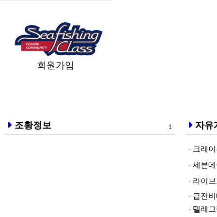
회원가입
조황정보
자유
크레이지알파❤
세븐데이즈토­
라­이브토­토
급전비대면 
텔레그램@br