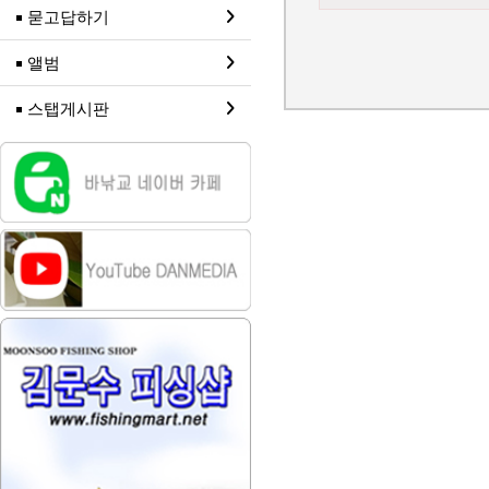
묻고답하기
앨범
스탭게시판