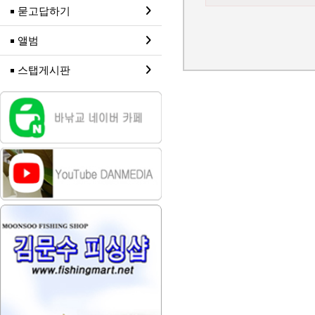
묻고답하기
앨범
스탭게시판