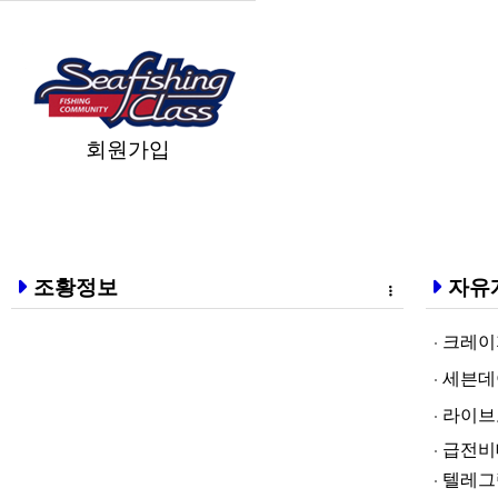
회원가입
조황정보
자유
크레이지알파❤
세븐데이즈토­
라­이브토­토
급전비대면 
텔레그램@br