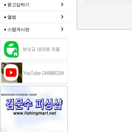
묻고답하기
앨범
스탭게시판