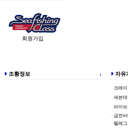
회원가입
조황정보
자유
크레이지알파❤
세븐데이즈토­
라­이브토­토
급전비대면 
텔레그램@br