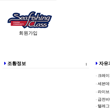
회원가입
조황정보
자유
크레이지알파❤
세븐데이즈토­
라­이브토­토
급전비대면 
텔레그램@br