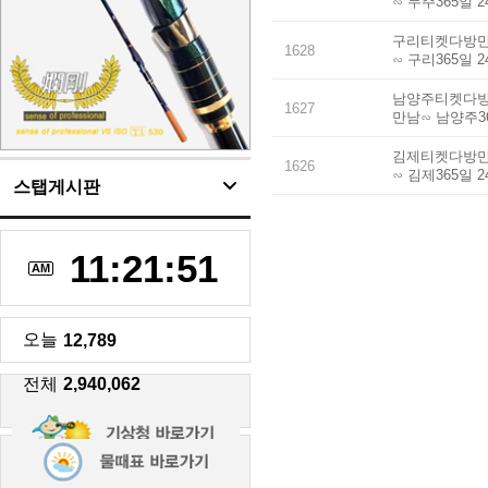
∽ 무주365일 
구리티켓다방만남
1628
∽ 구리365일 
남양주티켓다방만
1627
만남∽ 남양주3
김제티켓다방만남
1626
∽ 김제365일 
스탭게시판
11:21:52
AM
오늘
12,789
전체
2,940,062