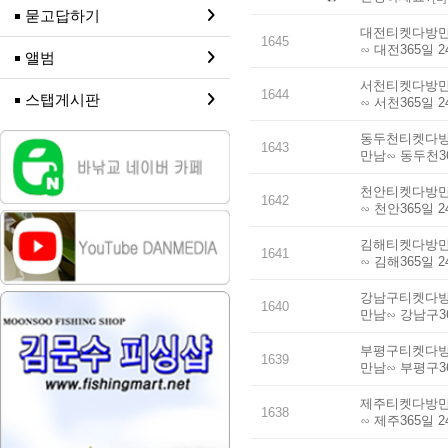
묻고답하기
대전티켓다방만남
1645
∽ 대전365일 
앨범
서천티켓다방만남
1644
스탭게시판
∽ 서천365일 
동두천티켓다방만
1643
만남∽ 동두천3
천안티켓다방만남
1642
∽ 천안365일 
김해티켓다방만남
1641
∽ 김해365일 
강남구티켓다방만
1640
만남∽ 강남구3
부평구티켓다방만
1639
만남∽ 부평구3
제주티켓다방만남
1638
∽ 제주365일 